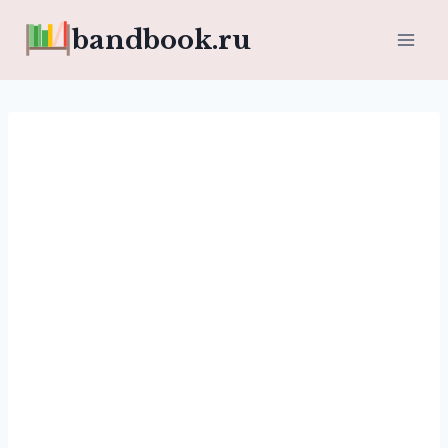
Перейти
bandbook.ru
к
содержимому