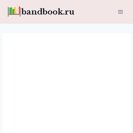
Перейти
bandbook.ru
к
содержимому