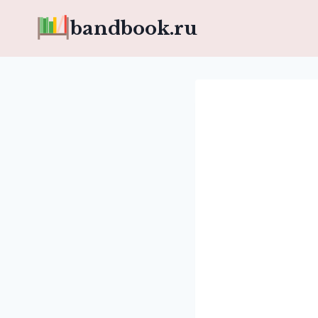
Перейти
bandbook.ru
к
содержимому