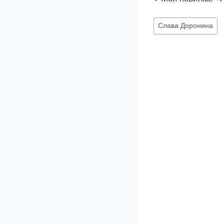
Метки
Слава Доронина
записи: