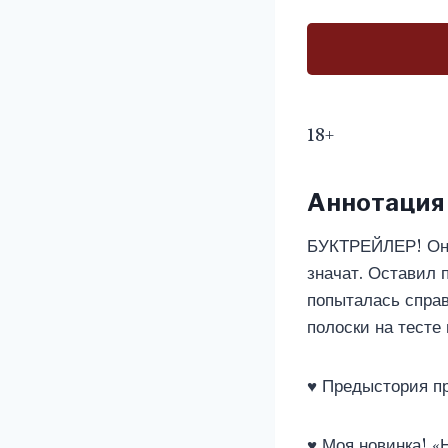
18+
Аннотация
БУКТРЕЙЛЕР! Он 
значат. Оставил 
попыталась справ
полоски на тесте
♥️ Предыстория пр
♥️ Моя новинка! «