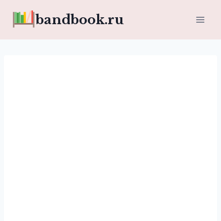
Перейти
bandbook.ru
к
содержимому