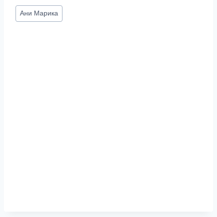
Метки
Ани Марика
записи: