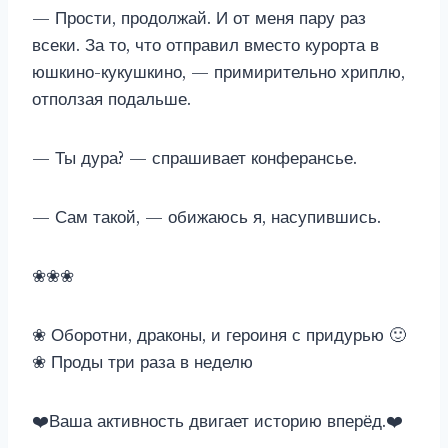
— Прости, продолжай. И от меня пару раз
всеки. За то, что отправил вместо курорта в
юшкино-кукушкино, — примирительно хриплю,
отползая подальше.
— Ты дура? — спрашивает конферансье.
— Сам такой, — обижаюсь я, насупившись.
❀❀❀
❀ Оборотни, драконы, и героиня с придурью 🙂
❀ Проды три раза в неделю
‍❤️‍Ваша активность двигает историю вперёд.‍❤️‍