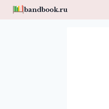
Перейти
bandbook.ru
к
содержимому