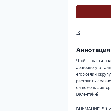
12+
Аннотация
Чтобы спасти род
эрцгерцогу в таи
его хозяин скруп
растопить ледяно
ей помочь эрцгер
Валентайн?
ВНИМАНИЕ: 29 мар