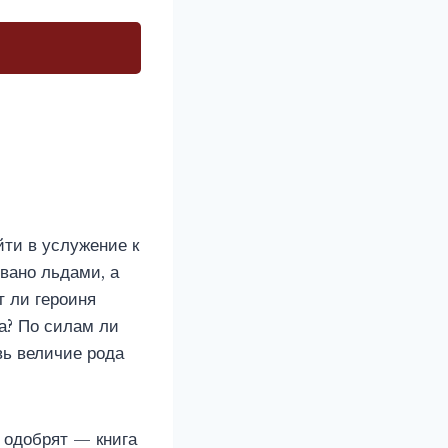
ти в услужение к
вано льдами, а
т ли героиня
а? По силам ли
вь величие рода
 одобрят — книга