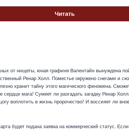
Читать
ных от нищеты, юная графиня Валентайн вынуждена пой
нственный Ренар Холл. Поместье окружено снегами и ско
улезно хранит тайну этого магического феномена. Сможе
е сердце мага? Сумеет ли разгадать загадку Ренар Холл
цогу воплотить в жизнь пророчество? И воссияет ли вно
та будет подана заявка на коммерческий статус. Если