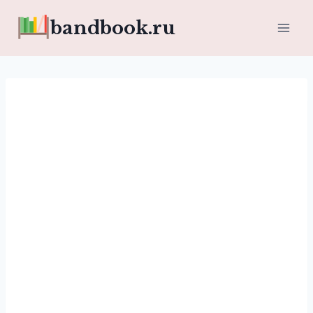
Перейти
bandbook.ru
к
содержимому