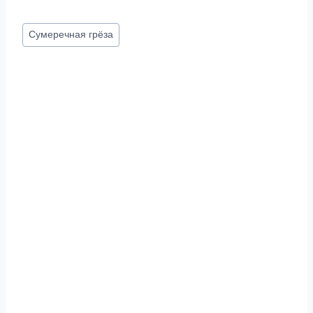
Метки
Сумеречная грёза
записи: