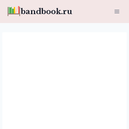
Перейти
bandbook.ru
к
содержимому