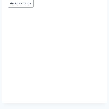
Метки
Амелия Борн
записи: