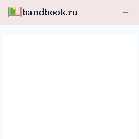
Перейти
bandbook.ru
к
содержимому