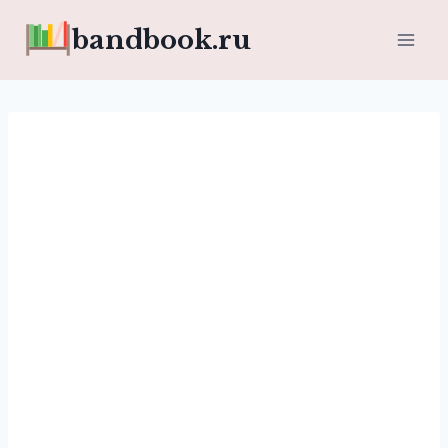
Перейти
bandbook.ru
к
содержимому