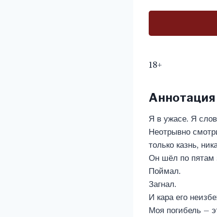
18+
Аннотация
Я в ужасе. Я сло
Неотрывно смотри
только казнь, ник
Он шёл по пятам 
Поймал.
Загнал.
И кара его неизбе
Моя погибель – э