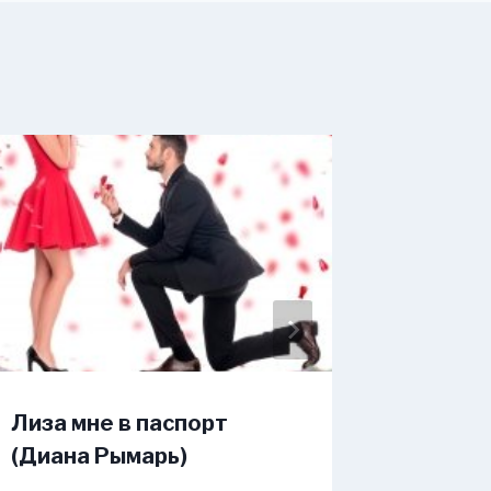
Лиза мне в паспорт
Спроси
(Диана Рымарь)
(Викто