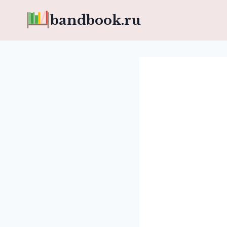
Перейти
bandbook.ru
к
содержимому