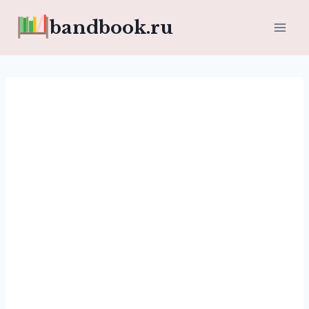
Перейти
bandbook.ru
к
содержимому