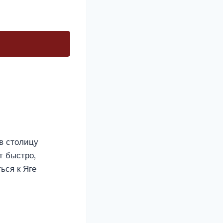
в столицу
т быстро,
ься к Яге