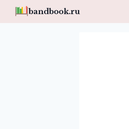
Перейти
bandbook.ru
к
содержимому