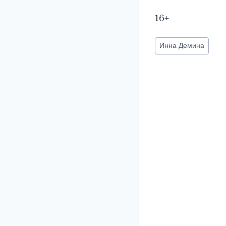
16+
Метки
Инна Демина
записи: