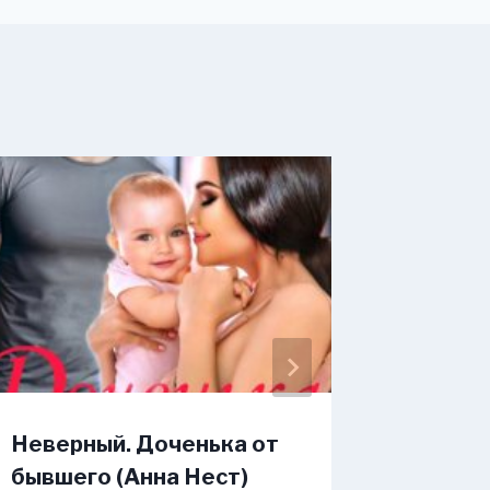
Неверный. Доченька от
Измена
бывшего (Анна Нест)
любимы