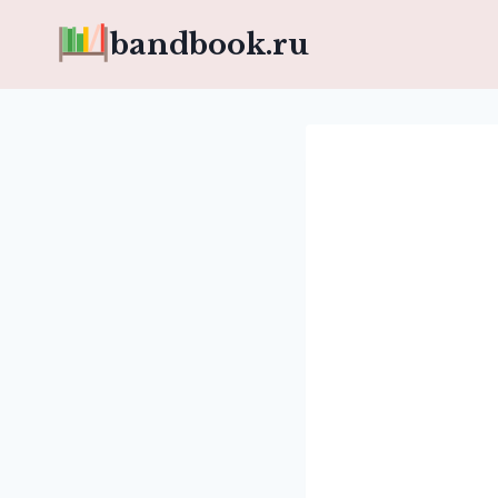
Перейти
bandbook.ru
к
содержимому