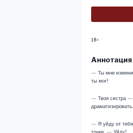
18+
Аннотация
— Ты мне изменил
ты мог?
— Твоя сестра — 
драматизировать
— Я уйду от тебя
точки. — Уйду!