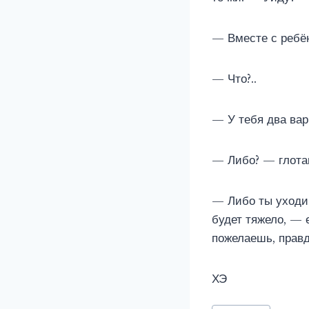
— Вместе с ребё
— Что?..
— У тебя два вар
— Либо? — глота
— Либо ты уходиш
будет тяжело, — е
пожелаешь, правд
ХЭ