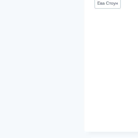
Метки
Ева Стоун
записи: