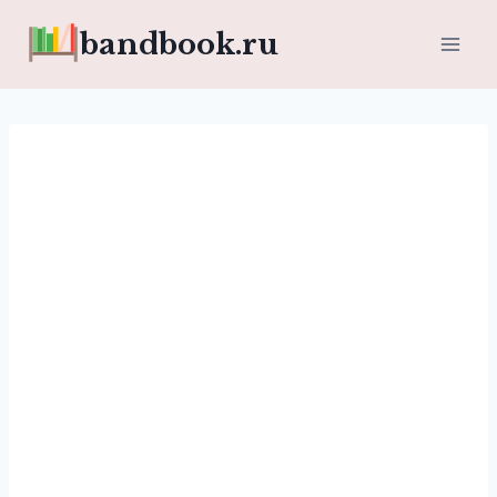
Перейти
bandbook.ru
к
содержимому