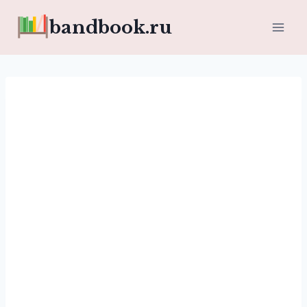
Перейти
bandbook.ru
к
содержимому