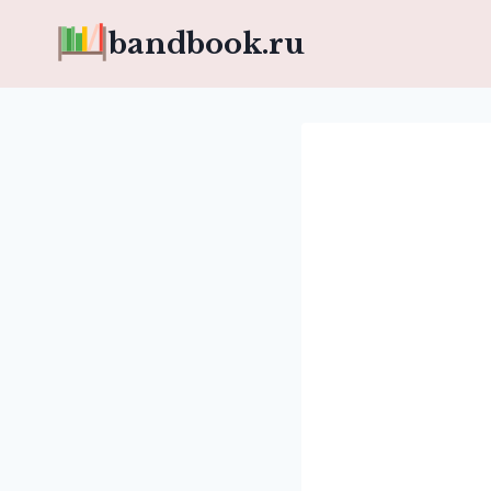
Перейти
bandbook.ru
к
содержимому