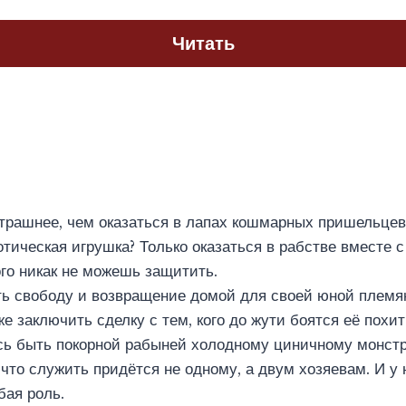
Читать
трашнее, чем оказаться в лапах кошмарных пришельцев
отическая игрушка? Только оказаться в рабстве вместе 
ого никак не можешь защитить.
ть свободу и возвращение домой для своей юной племя
же заключить сделку с тем, кого до жути боятся её похи
сь быть покорной рабыней холодному циничному монстр
 что служить придётся не одному, а двум хозяевам. И у 
бая роль.