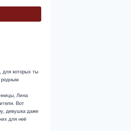
, для которых ты
с родным
нницы, Лина
тители. Вот
у, девушка даже
них для неё