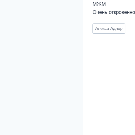
МЖМ
Очень откровенно
Метки
Алекса Адлер
записи: