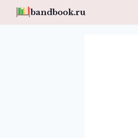
Перейти
bandbook.ru
к
содержимому