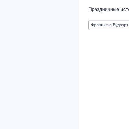
Праздничные исто
Метки
Франциска Вудворт
записи: