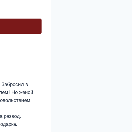
. Забросил в
блем! Но женой
довольствием.
а развод.
одарка.