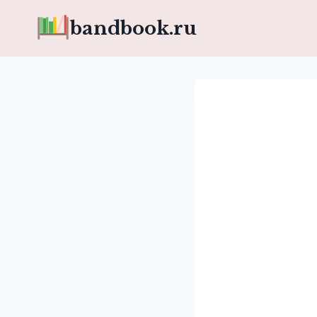
Перейти
bandbook.ru
к
содержимому