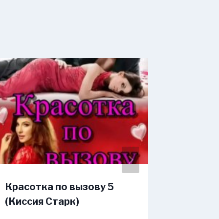
Красотка по вызову 5
Бонусы
(Киссия Старк)
Презид
Небо л