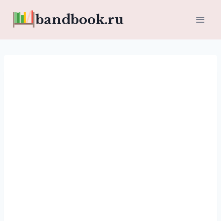
Перейти
bandbook.ru
к
содержимому