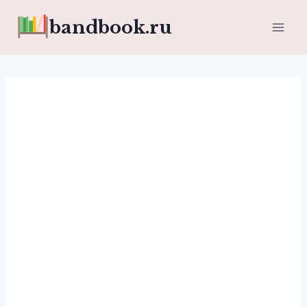
Перейти
bandbook.ru
к
содержимому