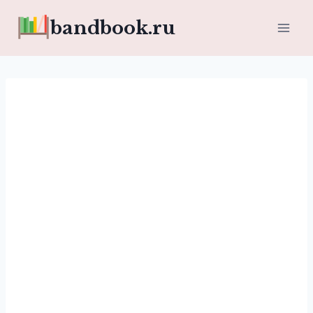
Перейти
bandbook.ru
к
содержимому