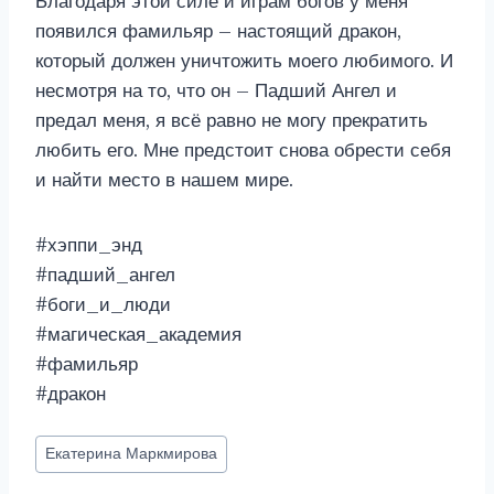
Благодаря этой силе и играм богов у меня
появился фамильяр – настоящий дракон,
который должен уничтожить моего любимого. И
несмотря на то, что он – Падший Ангел и
предал меня, я всё равно не могу прекратить
любить его. Мне предстоит снова обрести себя
и найти место в нашем мире.
#хэппи_энд
#падший_ангел
#боги_и_люди
#магическая_академия
#фамильяр
#дракон
Метки
Екатерина Маркмирова
записи: