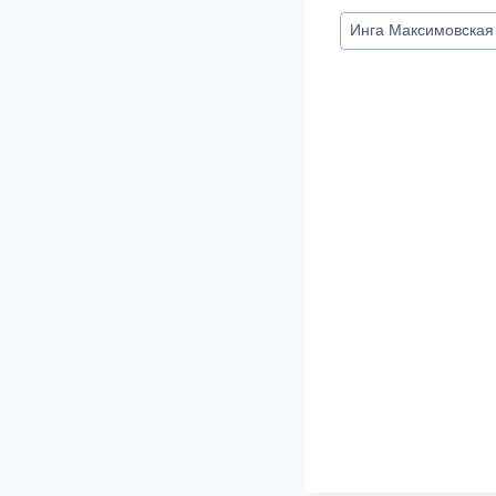
Метки
Инга Максимовская
записи: