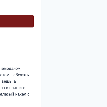
 чемоданом,
потом… сбежать.
 вещь, а
ра в прятки с
еглазый нахал с