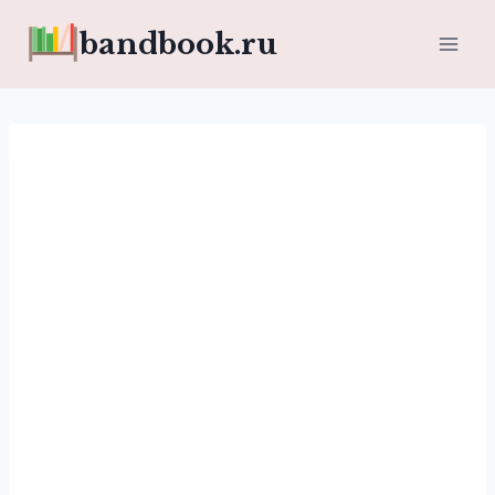
Перейти
bandbook.ru
к
содержимому