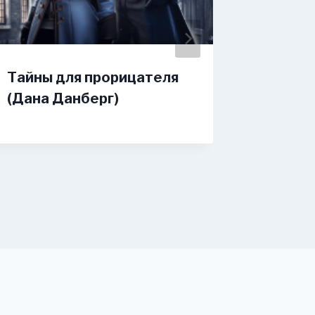
Тайны для прорицателя
Не вер
(Дана Данберг)
Закал