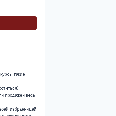
курсы такие
хотиться?
ли продажен весь
своей избранницей