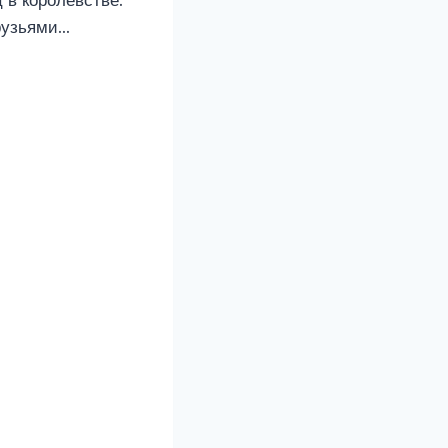
 в королевстве.
друзьями…