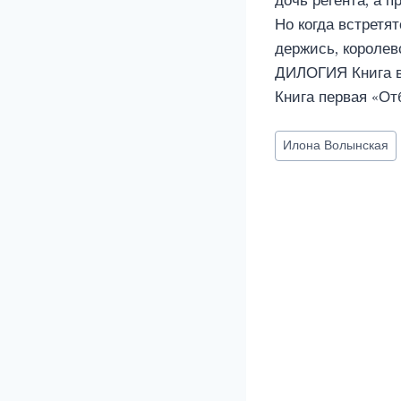
дочь регента, а 
Но когда встретя
держись, королев
ДИЛОГИЯ Книга в
Книга первая «От
Метки
Илона Волынская
записи: