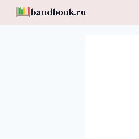
Перейти
bandbook.ru
к
содержимому