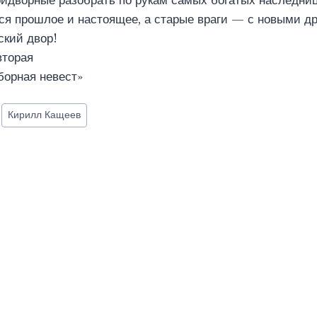
придворные разобрать по рукам самых богатых наследниц
тся прошлое и настоящее, а старые враги — с новыми 
ский двор!
торая
борная невест»
Кирилл Кащеев