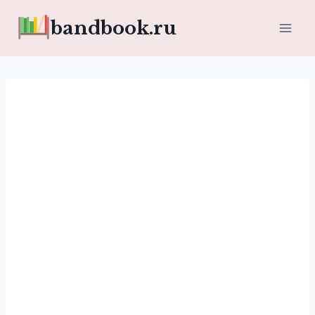
Перейти
bandbook.ru
к
содержимому