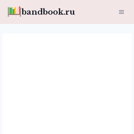
Перейти
bandbook.ru
к
содержимому