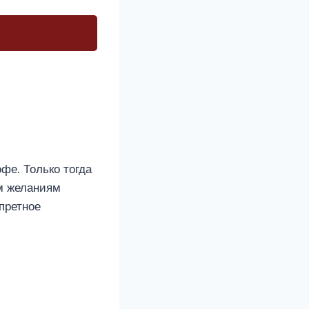
офе. Только тогда
ым желаниям
претное