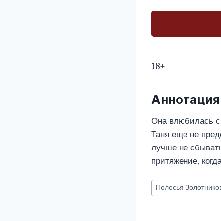
18+
Аннотация
Она влюбилась с 
Таня еще не пред
лучше не сбывать
притяжение, когд
Метки
Полесья Золотнико
записи: