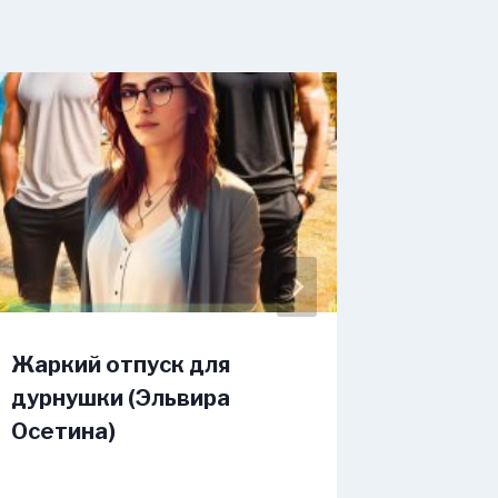
Жаркий отпуск для
Невест
дурнушки (Эльвира
магнат
Осетина)