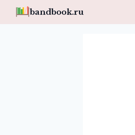
Перейти
bandbook.ru
к
содержимому