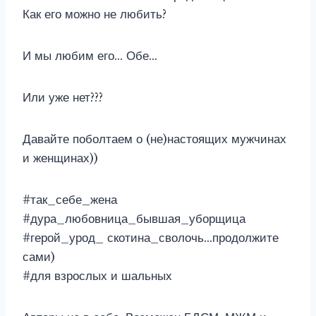
Как его можно не любить?
И мы любим его… Обе…
Или уже нет???
Давайте поболтаем о (не)настоящих мужчинах
и женщинах))
#так_себе_жена
#дура_любовница_бывшая_уборщица
#герой_урод_ скотина_сволочь…продолжите
сами)
#для взрослых и шальных