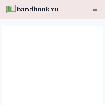
Перейти
bandbook.ru
к
содержимому