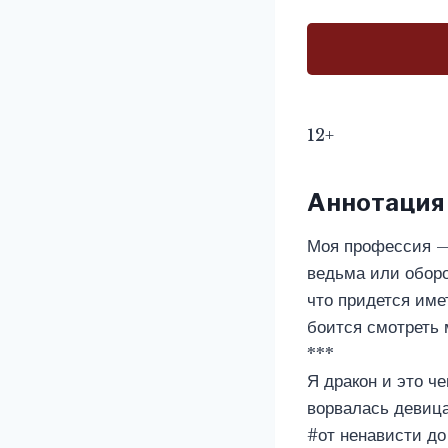
12+
Аннотация
Моя профессия — 
ведьма или оборо
что придется име
боится смотреть 
***
Я дракон и это ч
ворвалась девица
#от ненависти д