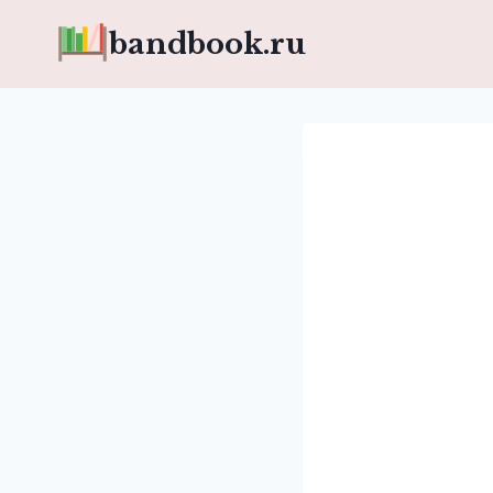
Перейти
bandbook.ru
к
содержимому