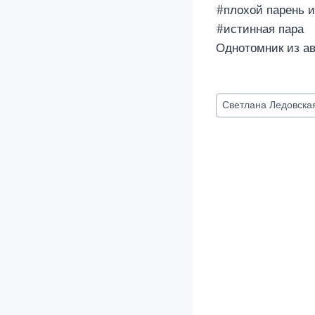
#плохой парень и
#истинная пара
Однотомник из ав
Метки
Светлана Ледовска
записи: