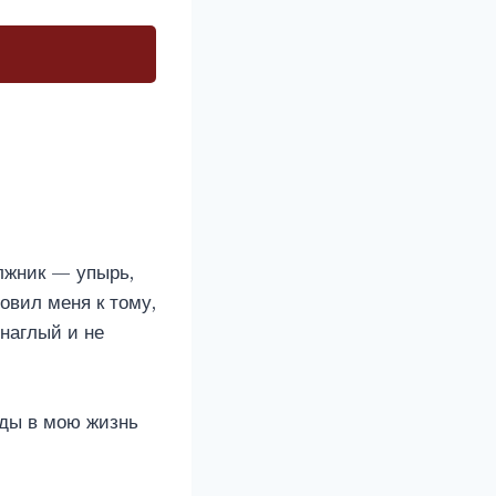
лжник — упырь,
овил меня к тому,
наглый и не
жды в мою жизнь