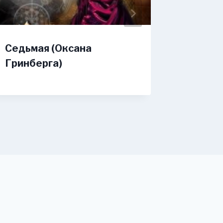
Седьмая (Оксана
Девочк
Гринберга)
(Элиза