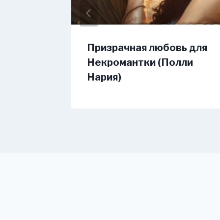
часов
Призрачная любовь для
ва)
Некромантки (Полли
Нария)