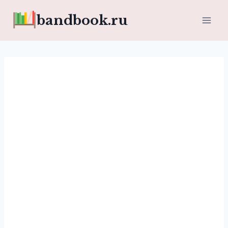
Перейти
bandbook.ru
к
содержимому