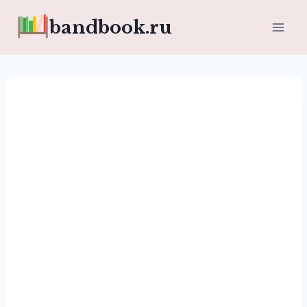
Перейти
bandbook.ru
к
содержимому