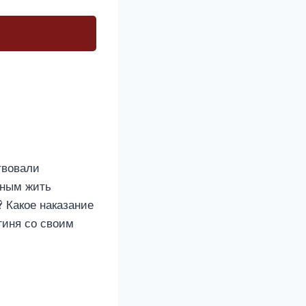
твовали
нным жить
? Какое наказание
гиня со своим