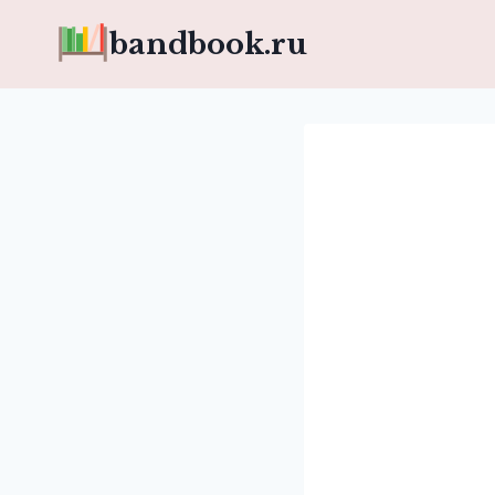
Перейти
bandbook.ru
к
содержимому