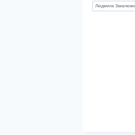
Метки
Людмила Закалюжн
записи: