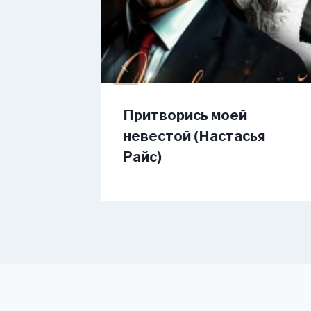
адежда
Притворись моей
невестой (Настасья
Райс)