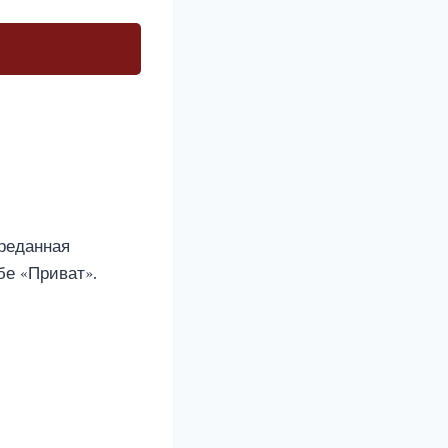
преданная
бе «Приват».