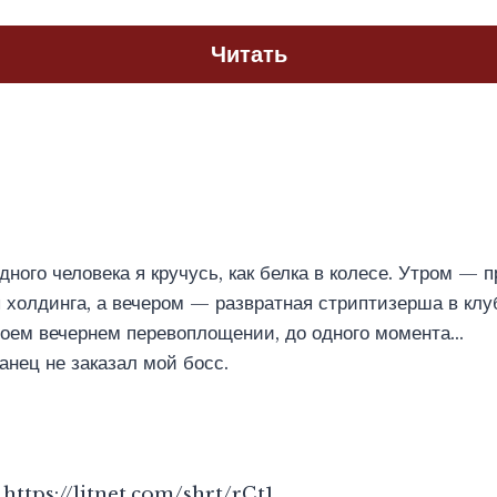
Читать
дного человека я кручусь, как белка в колесе. Утром — 
холдинга, а вечером — развратная стриптизерша в клу
моем вечернем перевоплощении, до одного момента…
анец не заказал мой босс.
ttps://litnet.com/shrt/rCt1