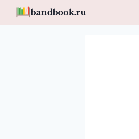
Перейти
bandbook.ru
к
содержимому