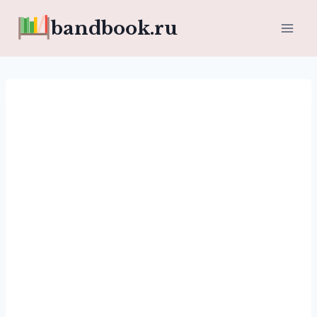
Перейти
bandbook.ru
к
содержимому