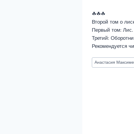
☘☘☘
Второй том о лис
Первый том: Лис.
Третий: Оборотни
Рекомендуется чи
Метки
Анастасия Максиме
записи: