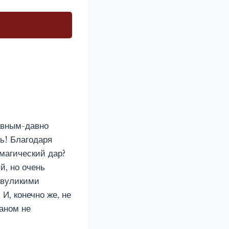
авным-давно
ь! Благодаря
магический дар?
й, но очень
двуликими
И, конечно же, не
ианом не