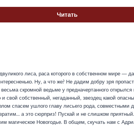
Читать
двуликого лиса, раса которого в собственном мире ― д
тересненько. Ну, а что же? Не дадим добру зря пропаст
 весьма скромной ведьме у предначертанного открылся 
 и свой собственный, негаданный, звездец какой опасны
елом спасем ушлого главу лисьего рода, совместными 
ратим… а это сюрприз! Пускай и не слишком приятный. 
тим магическое Новогодье. В общем, скучать нам с Адр