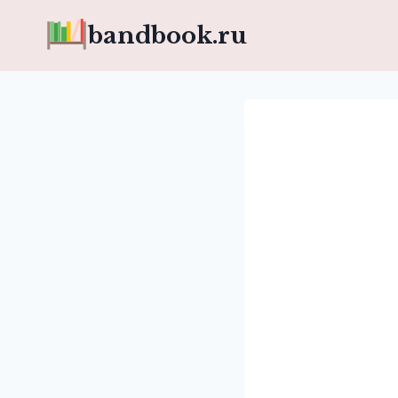
Перейти
bandbook.ru
к
содержимому