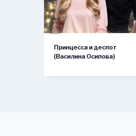
ей стаи
Принцесса и деспот
(Василина Осипова)