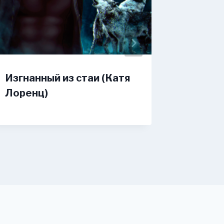
Изгнанный из стаи (Катя
Мой ли
Лоренц)
Эллисо