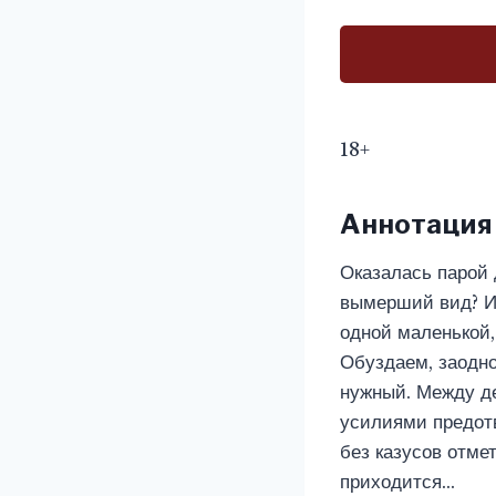
18+
Аннотация
Оказалась парой 
вымерший вид? Ин
одной маленькой,
Обуздаем, заодно
нужный. Между д
усилиями предотв
без казусов отме
приходится…