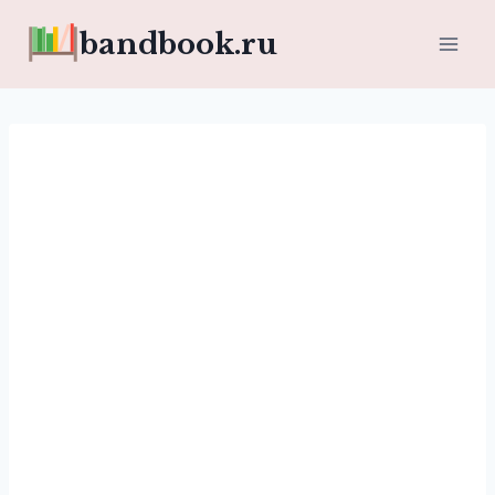
Перейти
bandbook.ru
к
содержимому