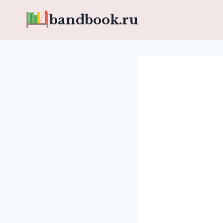
Перейти
bandbook.ru
к
содержимому