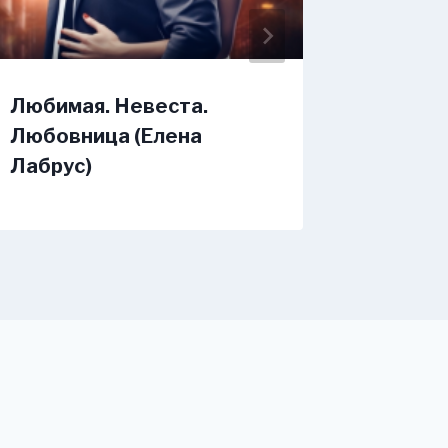
Любимая. Невеста.
Нелюби
Любовница (Елена
нельзя
Лабрус)
(Диана