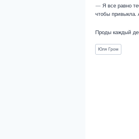
— Я все равно те
чтобы привыкла. 
Проды каждый де
Метки
Юля Гром
записи: