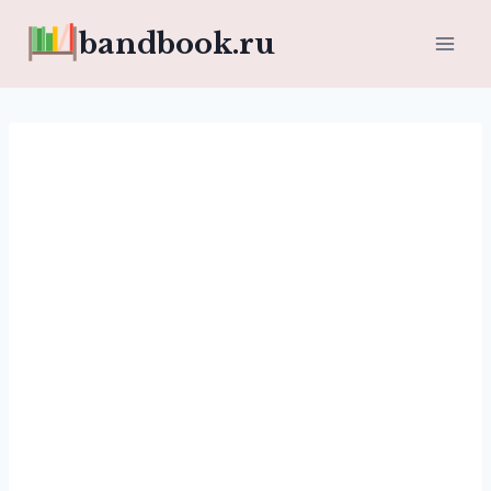
Перейти
bandbook.ru
к
содержимому