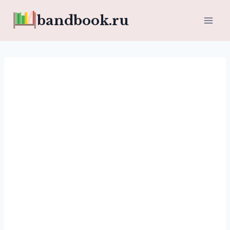
Перейти
bandbook.ru
к
содержимому