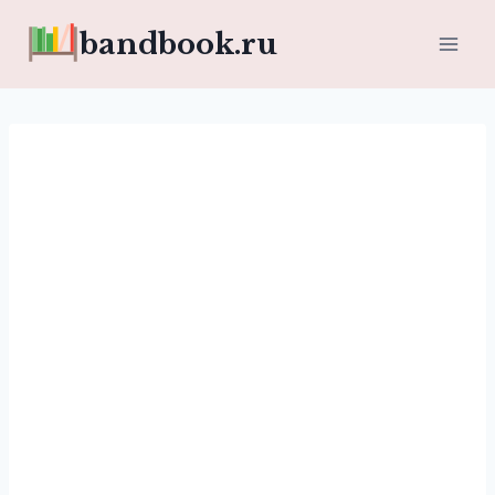
Перейти
bandbook.ru
к
содержимому