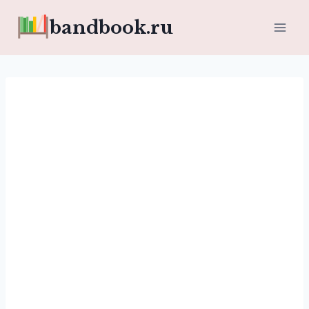
Перейти
bandbook.ru
к
содержимому