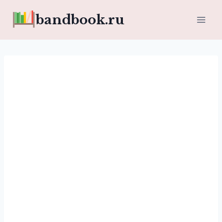
Перейти
bandbook.ru
к
содержимому