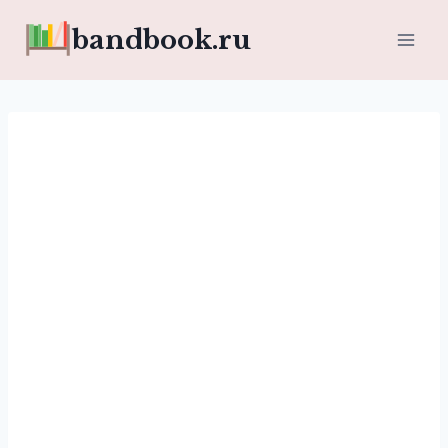
Перейти
bandbook.ru
к
содержимому