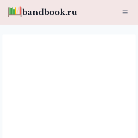
Перейти
bandbook.ru
к
содержимому