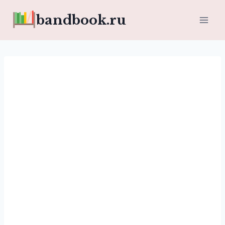
Перейти
bandbook.ru
к
содержимому