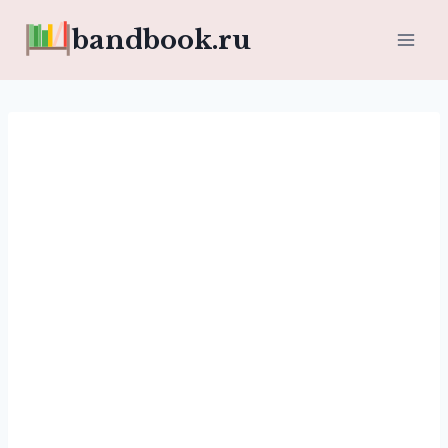
Перейти
bandbook.ru
к
содержимому