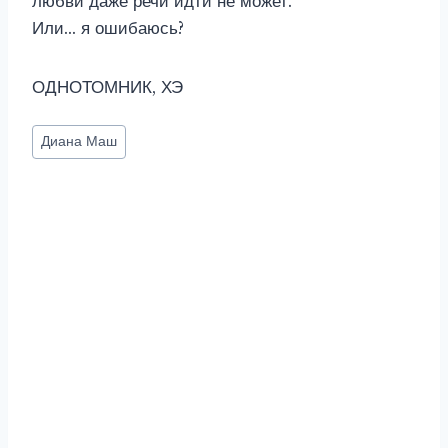
любви даже речи идти не может.
Или… я ошибаюсь?
ОДНОТОМНИК, ХЭ
Метки
Диана Маш
записи: