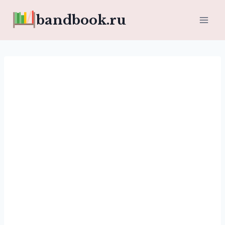
Перейти
bandbook.ru
к
содержимому