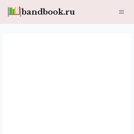
Перейти
bandbook.ru
к
содержимому