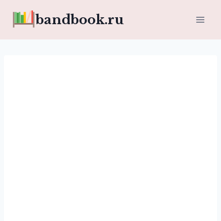
Перейти
bandbook.ru
к
содержимому