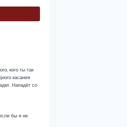
го, кого ты так
дного касания
адет. Нападёт со
если бы я не