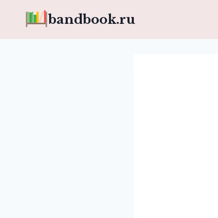
Перейти
bandbook.ru
к
содержимому